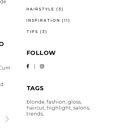
nde
HAIRSTYLE
(3)
INSPIRATION
(11)
TIPS
(3)
IO
FOLLOW
. Cum
id
TAGS
blonde
fashion
gloss
haircut
highlight
salons
trends