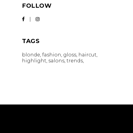
FOLLOW
TAGS
blonde
fashion
gloss
haircut
highlight
salons
trends