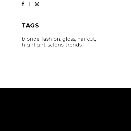
TAGS
blonde
fashion
gloss
haircut
highlight
salons
trends