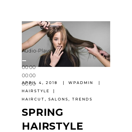
Audio-Player
00:00
00:00
APRIL 4, 2018
WPADMIN
00:00
HAIRSTYLE
HAIRCUT
,
SALONS
,
TRENDS
SPRING
HAIRSTYLE